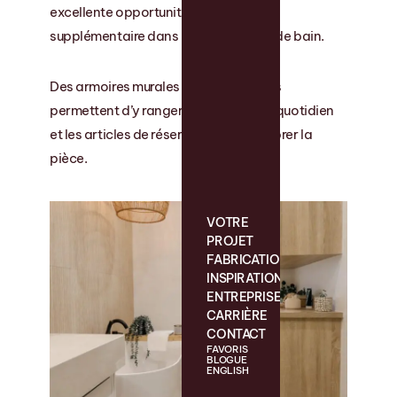
excellente opportunité de rangement
supplémentaire dans une petite salle de bain.
Des armoires murales ou des tablettes
permettent d’y ranger les produits du quotidien
et les articles de réserve sans encombrer la
pièce.
VOTRE
PROJET
FABRICATION
INSPIRATIONS
ENTREPRISE
CARRIÈRE
CONTACT
FAVORIS
BLOGUE
ENGLISH