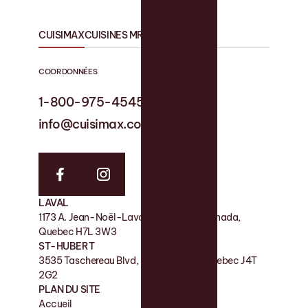
CUISIMAX
CUISINES MRS
COORDONNÉES
1-800-975-4545
1-819 758-1594
info@cuisimax.com
info@cuisinesmrs.com
LAVAL
USINE
1173 A. Jean-Noël-Lavoie Laval, QC, Canada,
11 Rue de la Nicolet, Victoriaville QC G6P 7H2
Quebec H7L 3W3
SALLE DE MONTRE
ST-HUBERT
180 Boul des Bois-Francs S, Victoriaville QC G6P
3535 Taschereau Blvd, Saint-Hubert, Quebec J4T
4S7
2G2
PLAN DU SITE
Accueil
Contact