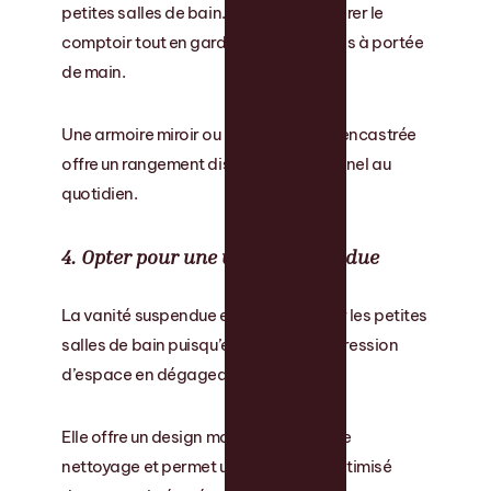
petites salles de bain. Il permet de libérer le
comptoir tout en gardant les essentiels à portée
de main.
Une armoire miroir ou une pharmacie encastrée
offre un rangement discret et fonctionnel au
quotidien.
4. Opter pour une vanité suspendue
La vanité suspendue est parfaite pour les petites
salles de bain puisqu’elle crée une impression
d’espace en dégageant le plancher.
Elle offre un design moderne, facilite le
nettoyage et permet un rangement optimisé