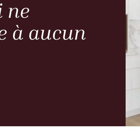
i ne
e à aucun