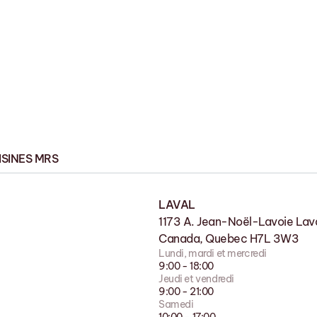
ISINES MRS
LAVAL
USINE
1173 A. Jean-Noël-Lavoie Lava
11 Rue de la Nicolet, Victoriavi
Canada, Quebec H7L 3W3
G6P 7H2
Lundi, mardi et mercredi
Lundi au vendredi
9:00 - 18:00
9:00 - 17:00
Jeudi et vendredi
Samedi
9:00 - 21:00
Fermé
Samedi
Dimanche