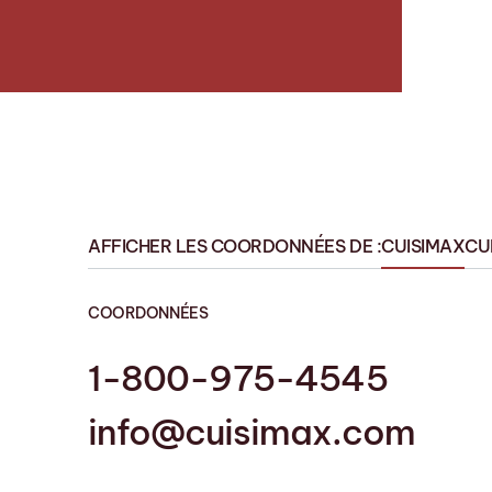
AFFICHER LES COORDONNÉES DE :
CUISIMAX
CU
COORDONNÉES
1-800-975-4545
1-819 758-1594
info@cuisimax.com
info@cuisinesmrs.com