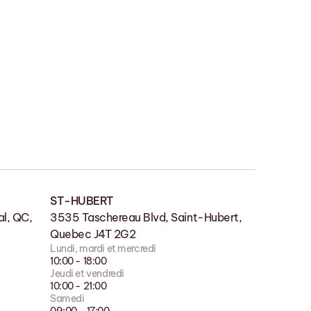
ST-HUBERT
SALLE DE MONTRE
l, QC,
lle QC
3535 Taschereau Blvd, Saint-Hubert,
180 Boul des Bois-Francs S, Victoriaville
Quebec J4T 2G2
QC G6P 4S7
Lundi, mardi et mercredi
Lundi, mardi et mercredi
10:00 - 18:00
9:00 - 17:00
Jeudi et vendredi
Jeudi et vendredi
10:00 - 21:00
9:00 - 21:00
Samedi
Samedi