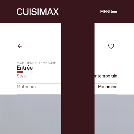
MENU
MOBILIERS SUR MESURE
Entrée
Style
Contemporain
Matériaux
Mélamine