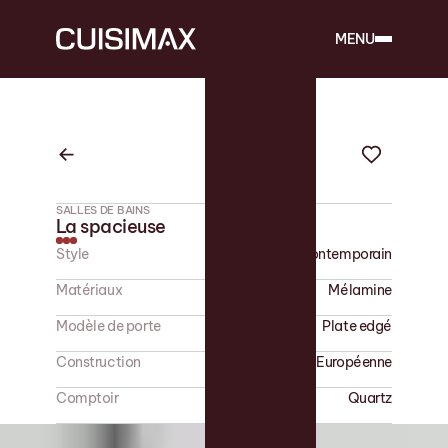
MENU
SALLES DE BAINS
La spacieuse
Style
Contemporain
Matériaux
Mélamine
Modèle de porte
Plate edgé
Construction
Européenne
Comptoir
Quartz