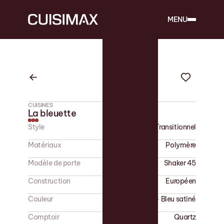
MENU
CUISINES
La bleuette
Style
Transitionnel
Matériaux
Polymère
Modèle de porte
Shaker 45
Construction
Européen
Couleur
Blanc - Bleu satiné
Comptoir
Quartz