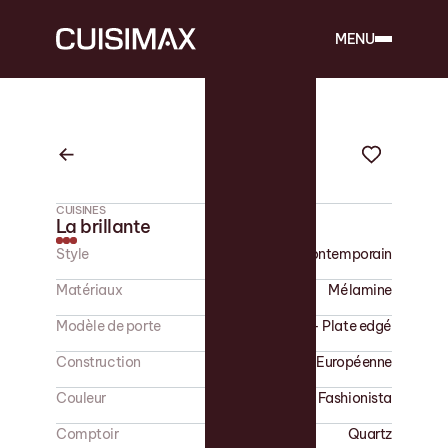
MENU
CUISINES
La brillante
Style
Contemporain
Matériaux
Mélamine
Modèle de porte
Slim shaker - Plate edgé
Construction
Européenne
Couleur
Blanc - Fashionista
Comptoir
Quartz