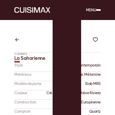
MENU
CUISINES
La Saharienne
Style
Contemporain
Matériaux
Polymère, Mélamine
Modèle de porte
Slab MRS
Couleur
Crème Sahara, K16 Chêne Riviera
Construction
Européenne
Comptoir
Quartz